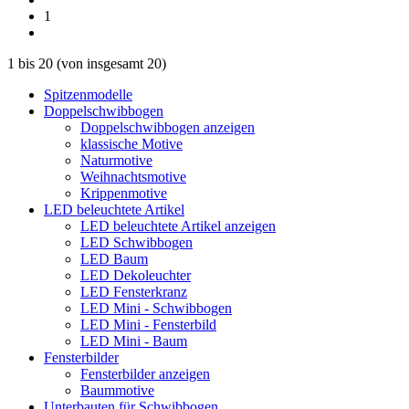
1
1
bis
20
(von insgesamt
20
)
Spitzenmodelle
Doppelschwibbogen
Doppelschwibbogen anzeigen
klassische Motive
Naturmotive
Weihnachtsmotive
Krippenmotive
LED beleuchtete Artikel
LED beleuchtete Artikel anzeigen
LED Schwibbogen
LED Baum
LED Dekoleuchter
LED Fensterkranz
LED Mini - Schwibbogen
LED Mini - Fensterbild
LED Mini - Baum
Fensterbilder
Fensterbilder anzeigen
Baummotive
Unterbauten für Schwibbogen