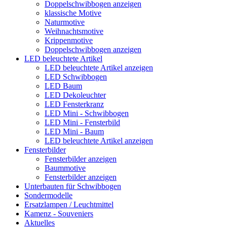
Doppelschwibbogen anzeigen
klassische Motive
Naturmotive
Weihnachtsmotive
Krippenmotive
Doppelschwibbogen anzeigen
LED beleuchtete Artikel
LED beleuchtete Artikel anzeigen
LED Schwibbogen
LED Baum
LED Dekoleuchter
LED Fensterkranz
LED Mini - Schwibbogen
LED Mini - Fensterbild
LED Mini - Baum
LED beleuchtete Artikel anzeigen
Fensterbilder
Fensterbilder anzeigen
Baummotive
Fensterbilder anzeigen
Unterbauten für Schwibbogen
Sondermodelle
Ersatzlampen / Leuchtmittel
Kamenz - Souveniers
Aktuelles