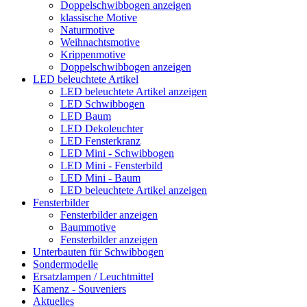
Doppelschwibbogen anzeigen
klassische Motive
Naturmotive
Weihnachtsmotive
Krippenmotive
Doppelschwibbogen anzeigen
LED beleuchtete Artikel
LED beleuchtete Artikel anzeigen
LED Schwibbogen
LED Baum
LED Dekoleuchter
LED Fensterkranz
LED Mini - Schwibbogen
LED Mini - Fensterbild
LED Mini - Baum
LED beleuchtete Artikel anzeigen
Fensterbilder
Fensterbilder anzeigen
Baummotive
Fensterbilder anzeigen
Unterbauten für Schwibbogen
Sondermodelle
Ersatzlampen / Leuchtmittel
Kamenz - Souveniers
Aktuelles