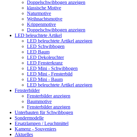
Doppelschwibbogen anzeigen
klassische Motive
Naturmotive
Weihnachtsmotive
Krippenmotive
Doppelschwibbogen anzeigen
LED beleuchtete Artikel
LED beleuchtete Artikel anzeigen
LED Schwibbogen
LED Baum
LED Dekoleuchter
LED Fensterkranz
LED Mini - Schwibbogen
LED Mini - Fensterbild
LED Mini - Baum
LED beleuchtete Artikel anzeigen
Fensterbilder
Fensterbilder anzeigen
Baummotive
Fensterbilder anzeigen
Unterbauten für Schwibbogen
Sondermodelle
Ersatzlampen / Leuchtmittel
Kamenz - Souveniers
Aktuelles