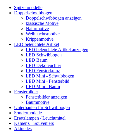
Spitzenmodelle
Doppelschwibbogen
Doppelschwibbogen anzeigen
klassische Motive
Naturmotive
Weihnachtsmotive
Krippenmotive
LED beleuchtete Artikel
LED beleuchtete Artikel anzeigen
LED Schwibbogen
LED Baum
LED Dekoleuchter
LED Fensterkranz
LED Mini - Schwibbogen
LED Mini - Fensterbild
LED Mini - Baum
Fensterbilder
Fensterbilder anzeigen
Baummotive
Unterbauten für Schwibbogen
Sondermodelle
Ersatzlampen / Leuchtmittel
Kamenz - Souveniers
Aktuelles