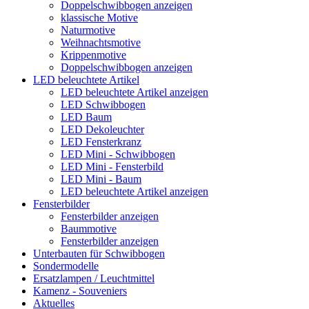
Doppelschwibbogen anzeigen
klassische Motive
Naturmotive
Weihnachtsmotive
Krippenmotive
Doppelschwibbogen anzeigen
LED beleuchtete Artikel
LED beleuchtete Artikel anzeigen
LED Schwibbogen
LED Baum
LED Dekoleuchter
LED Fensterkranz
LED Mini - Schwibbogen
LED Mini - Fensterbild
LED Mini - Baum
LED beleuchtete Artikel anzeigen
Fensterbilder
Fensterbilder anzeigen
Baummotive
Fensterbilder anzeigen
Unterbauten für Schwibbogen
Sondermodelle
Ersatzlampen / Leuchtmittel
Kamenz - Souveniers
Aktuelles