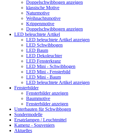
Doppelschwibbogen anzeigen
klassische Motive
Naturmotive
Weihnachtsmotive
Krippenmotive
Doppelschwibbogen anzeigen
LED beleuchtete Artikel
LED beleuchtete Artikel anzeigen
LED Schwibbogen
LED Baum
LED Dekoleuchter
LED Fensterkranz
LED Mini - Schwibbogen
LED Mini - Fensterbild
LED Mini - Baum
LED beleuchtete Artikel anzeigen
Fensterbilder
Fensterbilder anzeigen
Baummotive
Fensterbilder anzeigen
Unterbauten für Schwibbogen
Sondermodelle
Ersatzlampen / Leuchtmittel
Kamenz - Souveniers
Aktuelles