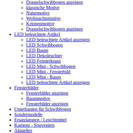
Doppelschwibbogen anzeigen
klassische Motive
Naturmotive
Weihnachtsmotive
Krippenmotive
Doppelschwibbogen anzeigen
LED beleuchtete Artikel
LED beleuchtete Artikel anzeigen
LED Schwibbogen
LED Baum
LED Dekoleuchter
LED Fensterkranz
LED Mini - Schwibbogen
LED Mini - Fensterbild
LED Mini - Baum
LED beleuchtete Artikel anzeigen
Fensterbilder
Fensterbilder anzeigen
Baummotive
Fensterbilder anzeigen
Unterbauten für Schwibbogen
Sondermodelle
Ersatzlampen / Leuchtmittel
Kamenz - Souveniers
Aktuelles