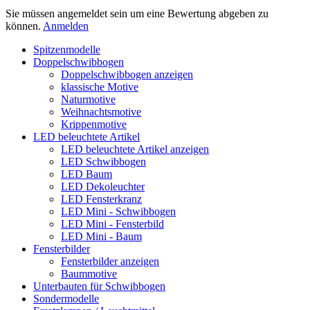
Sie müssen angemeldet sein um eine Bewertung abgeben zu
können.
Anmelden
Spitzenmodelle
Doppelschwibbogen
Doppelschwibbogen anzeigen
klassische Motive
Naturmotive
Weihnachtsmotive
Krippenmotive
LED beleuchtete Artikel
LED beleuchtete Artikel anzeigen
LED Schwibbogen
LED Baum
LED Dekoleuchter
LED Fensterkranz
LED Mini - Schwibbogen
LED Mini - Fensterbild
LED Mini - Baum
Fensterbilder
Fensterbilder anzeigen
Baummotive
Unterbauten für Schwibbogen
Sondermodelle